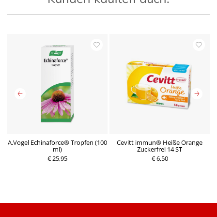
A.Vogel Echinaforce® Tropfen (100
Cevitt immun® Heiße Orange
D
ml)
Zuckerfrei 14 ST
€ 25,95
€ 6,50