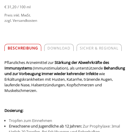
€ 31,20
/ 100 ml
Preis inkl. MwSt.
zzgl. Versandkosten
BESCHREIBUNG
DOWNLOAD
SICHER & REGIONAL
Pflanzliches Arzneimittel zur
Stärkung der Abwehrkräfte des
Immunsystems
(Immunstimulation), als unterstützende
Behandlung
und zur Vorbeugung immer wieder kehrender Infekte
wie
Erkältungskrankheiten mit Husten, Katarrhe, tränende Augen,
laufende Nase, Halsentzündungen, Kopfschmerzen und
Muskelschmerzen.
Dosierung:
Tropfen zum Einnehmen
Erwachsene und Jugendliche ab 12 Jahren:
Zur Prophylaxe: 3mal
täglich 20 Tropfen. Bei Erkältungen und fieberhaften