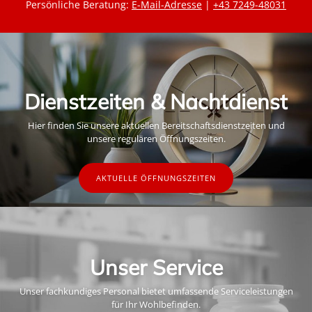
Persönliche Beratung:
E-Mail-Adresse
|
+43 7249-48031
Dienstzeiten & Nachtdienst
Hier finden Sie unsere aktuellen Bereitschaftsdienstzeiten und
unsere regulären Öffnungszeiten.
AKTUELLE ÖFFNUNGSZEITEN
Unser Service
Unser fachkundiges Personal bietet umfassende Serviceleistungen
für Ihr Wohlbefinden.