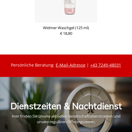
Widmer Waschgel (125 ml)
€ 18,80
Persönliche Beratung:
E-Mail-Adresse
|
+43 7249-48031
Dienstzeiten & Nachtdienst
Hier finden Sie unsere aktuellen Bereitschaftsdienstzeiten und
unsere regulären Öffnungszeiten.