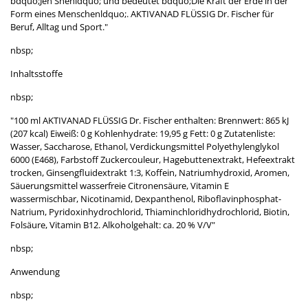
bdquo;Jen Shenldquo; und bedeutet bdquo;Die Kraft der Erde in der
Form eines Menschenldquo;. AKTIVANAD FLÜSSIG Dr. Fischer für
Beruf, Alltag und Sport."
nbsp;
Inhaltsstoffe
nbsp;
"100 ml AKTIVANAD FLÜSSIG Dr. Fischer enthalten: Brennwert: 865 kJ
(207 kcal) Eiweiß: 0 g Kohlenhydrate: 19,95 g Fett: 0 g Zutatenliste:
Wasser, Saccharose, Ethanol, Verdickungsmittel Polyethylenglykol
6000 (E468), Farbstoff Zuckercouleur, Hagebuttenextrakt, Hefeextrakt
trocken, Ginsengfluidextrakt 1:3, Koffein, Natriumhydroxid, Aromen,
Säuerungsmittel wasserfreie Citronensäure, Vitamin E
wassermischbar, Nicotinamid, Dexpanthenol, Riboflavinphosphat-
Natrium, Pyridoxinhydrochlorid, Thiaminchloridhydrochlorid, Biotin,
Folsäure, Vitamin B12. Alkoholgehalt: ca. 20 % V/V"
nbsp;
Anwendung
nbsp;