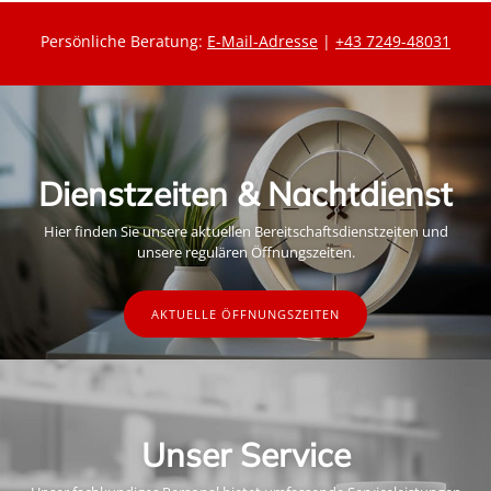
Persönliche Beratung:
E-Mail-Adresse
|
+43 7249-48031
Dienstzeiten & Nachtdienst
Hier finden Sie unsere aktuellen Bereitschaftsdienstzeiten und
unsere regulären Öffnungszeiten.
AKTUELLE ÖFFNUNGSZEITEN
Unser Service