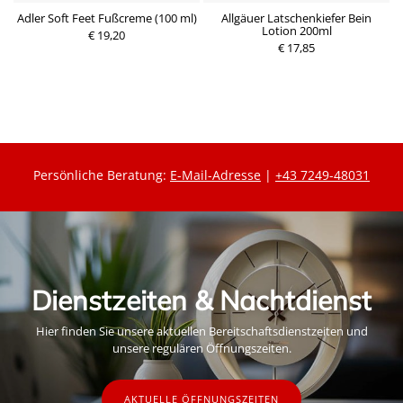
Adler Soft Feet Fußcreme (100 ml)
Allgäuer Latschenkiefer Bein
Lotion 200ml
€ 19,20
P
€ 17,85
P
r
r
e
e
i
i
s
s
Persönliche Beratung:
E-Mail-Adresse
|
+43 7249-48031
Dienstzeiten & Nachtdienst
Hier finden Sie unsere aktuellen Bereitschaftsdienstzeiten und
unsere regulären Öffnungszeiten.
AKTUELLE ÖFFNUNGSZEITEN