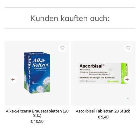
Kunden kauften auch:
ür
Alka-Seltzer® Brausetabletten (20
Ascorbisal Tabletten 20 Stück
Stk.)
€ 5,40
€ 10,50
P
P
r
r
e
e
i
i
s
s