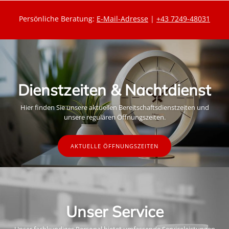
Persönliche Beratung:
E-Mail-Adresse
|
+43 7249-48031
Dienstzeiten & Nachtdienst
Hier finden Sie unsere aktuellen Bereitschaftsdienstzeiten und
unsere regulären Öffnungszeiten.
AKTUELLE ÖFFNUNGSZEITEN
Unser Service