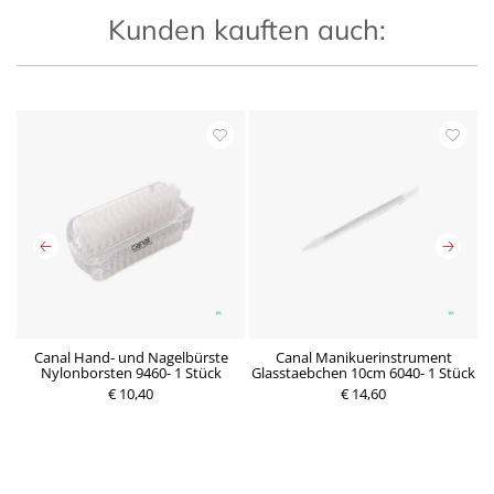
Kunden kauften auch:
e
Canal Hand- und Nagelbürste
Canal Manikuerinstrument
Nylonborsten 9460- 1 Stück
Glasstaebchen 10cm 6040- 1 Stück
P
€ 10,40
r
€ 14,60
P
e
r
i
e
s
i
s