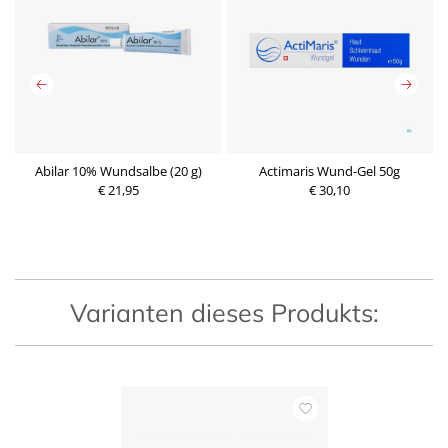
 X
Abilar 10% Wundsalbe (20 g)
Actimaris Wund-Gel 50g
€ 21,95
€ 30,10
P
P
r
r
e
e
i
i
s
s
Varianten dieses Produkts: