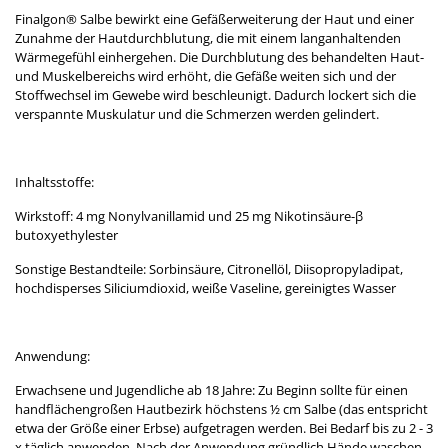
Finalgon® Salbe bewirkt eine Gefäßerweiterung der Haut und einer
Zunahme der Hautdurchblutung, die mit einem langanhaltenden
Wärmegefühl einhergehen. Die Durchblutung des behandelten Haut-
und Muskelbereichs wird erhöht, die Gefäße weiten sich und der
Stoffwechsel im Gewebe wird beschleunigt. Dadurch lockert sich die
verspannte Muskulatur und die Schmerzen werden gelindert.
Inhaltsstoffe:
Wirkstoff: 4 mg Nonylvanillamid und 25 mg Nikotinsäure-β
butoxyethylester
Sonstige Bestandteile: Sorbinsäure, Citronellöl, Diisopropyladipat,
hochdisperses Siliciumdioxid, weiße Vaseline, gereinigtes Wasser
Anwendung:
Erwachsene und Jugendliche ab 18 Jahre: Zu Beginn sollte für einen
handflächengroßen Hautbezirk höchstens ½ cm Salbe (das entspricht
etwa der Größe einer Erbse) aufgetragen werden. Bei Bedarf bis zu 2 - 3
x täglich anwenden. Nach der Anwendung gründlich Hände waschen.