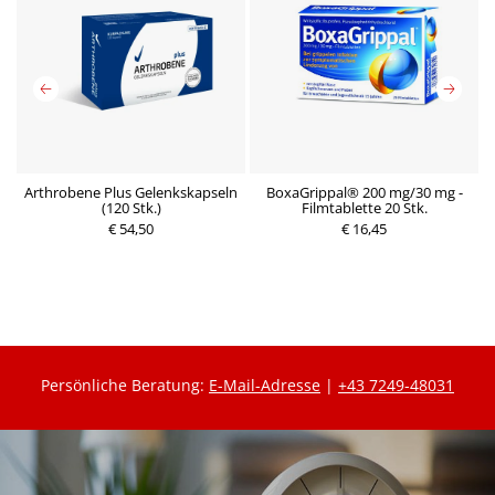
mg
Arthrobene Plus Gelenkskapseln
BoxaGrippal® 200 mg/30 mg -
B
(120 Stk.)
Filmtablette 20 Stk.
€ 54,50
P
€ 16,45
P
r
r
e
e
i
i
s
s
Persönliche Beratung:
E-Mail-Adresse
|
+43 7249-48031