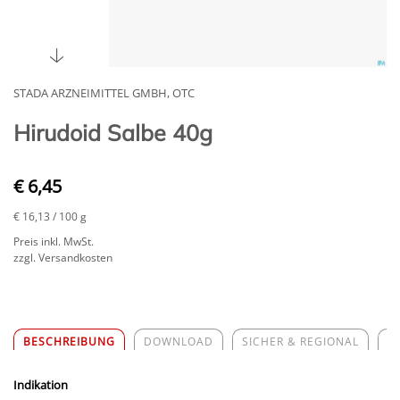
STADA ARZNEIMITTEL GMBH, OTC
Hirudoid Salbe 40g
€ 6,45
€ 16,13
/ 100 g
Preis inkl. MwSt.
zzgl. Versandkosten
BESCHREIBUNG
DOWNLOAD
SICHER & REGIONAL
Z
Indikation