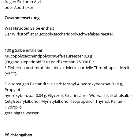
fragen Sie Ihren Arzt
oder Apotheker.
Zusammensetzung
Was Hirudoid Salbe enthält
Der Wirkstoff ist Mucopolysaccharidpolyschwefelsäureester.
100 g Salbe enthalten:
Mucopolysaccharidpolyschwefelsäureester 0,3 g
(Organo-Heparinoid "Luitpold") entspr. 25.000 E.*
* Einheiten bestimmt über die aktivierte partielle Thromboplastinzeit
(APTT).
Die sonstigen Bestandteile sind: Methyl-4-hydroxybenzoat 0,16 g,
Propyl-4-
hydroxybenzoat 0,04 g, Glycerol, Stearinsäure, Wollwachsalkoholsalbe,
Cetylstearylalkohol, Myristylalkohol, Isopropanol, Thymol, Kalium-
Hydroxid,
gereinigtes Wasser.
Pflichtangaben