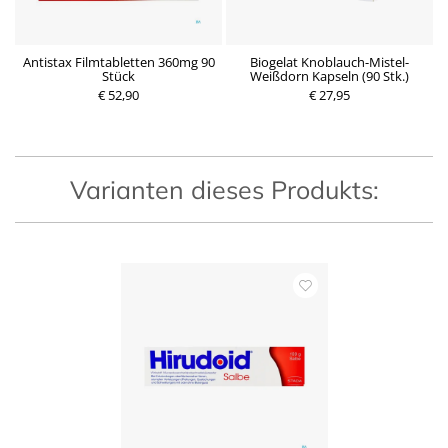
Antistax Filmtabletten 360mg 90
Biogelat Knoblauch-Mistel-
Stück
Weißdorn Kapseln (90 Stk.)
P
P
€ 52,90
r
€ 27,95
r
e
e
i
i
s
s
Varianten dieses Produkts: