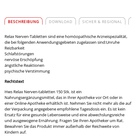
BESCHREIBUNG
DOWNLOAD
SICHER & REGIONAL
Z
Relax Nerven-Tabletten sind eine homöopathische Arzneispezialität,
die bei folgenden Anwendungsgebieten zugelassen sind:Unruhe
Reizbarkeit
Schlafstörungen
nervöse Erschöpfung
ängstliche Reaktionen
psychische Verstimmung
Rechtstext
Hws Relax Nerven-tabletten 150 Stk. ist ein
Nahrungsergänzungsmittel, das in Ihrer Apotheke vor Ort oder in
einer Online-Apotheke erhältlich ist. Nehmen Sie nicht mehr als die auf
der Verpackung angegebene empfohlene Tagesdosis ein. Es ist kein
Ersatz für eine gesunde Lebensweise und eine abwechslungsreiche
und ausgewogene Ernährung. Fragen Sie Ihren Apotheker um Rat.
Bewahren Sie das Produkt immer außerhalb der Reichweite von
Kindern auf.