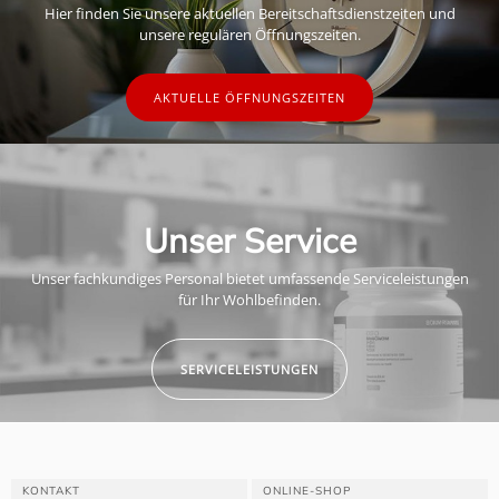
Hier finden Sie unsere aktuellen Bereitschaftsdienstzeiten und
unsere regulären Öffnungszeiten.
AKTUELLE ÖFFNUNGSZEITEN
Unser Service
Unser fachkundiges Personal bietet umfassende Serviceleistungen
für Ihr Wohlbefinden.
SERVICELEISTUNGEN
KONTAKT
ONLINE-SHOP