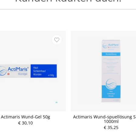
Actimaris Wund-Gel 50g
Actimaris Wund-spuellösung S
1000ml
€ 30,10
P
€ 35,25
r
P