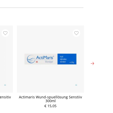
ensitiv
Actimaris Wund-spuellösung Senstiiv
Alaun Blut
300ml
P
€ 15,05
r
e