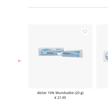
 Gazin
Abilar 10% Wundsalbe (20 g)
8fach 9x 7,5cm
€ 21,95
ck
P
r