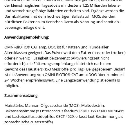
der kleinstmöglichen Tagesdosis mindestens 1,25 Milliarden lebens-
und vermehrungsfähige Bakterien enthalten sind. Ergänzt werden die
Darmbakterien mit dem hochwertigen Ballaststoff MOS, der den
nützlichen Bakterien im tierischen Darm als Nahrung und somit als
Lebensgrundlage dient.
Anwendungsempfehlung:
OMNi-BiOTiC® CAT amp; DOG ist für Katzen und Hunde aller
Altersklassen geeignet. Das Pulver wird dem Futter (nass oder trocken)
oder ein wenig Flüssigkeit beigemengt (Aktivierungszeit nicht
erforderlich), die Fütterungsempfehlung richtet sich nach dem
Gewicht des Haustiers (½-3 Messlöffel pro Tag). Bei gegebenem Bedarf
ist die Anwendung von OMNi-BiOTiC® CAT amp; DOG über zumindest
2-4 Wochen empfehlenswert. Eine Langzeitanwendung ist ebenfalls
möglich.
Zusammensetzung:
Maisstärke, Mannan-Oligosaccharide (MOS), Maltodextrin,
Bakterienstämme (= Enterococcus faecium DSM 10663 / NCIMB 10415
und Lactobacillus acidophilus CECT 4529, erfasst laut Bestimmung als
zootechnische Zusatzstoffe)