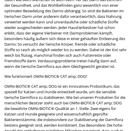
der Gesundheit, und das Wohlbefinden ganz wesentlich von einer
optimalen Besiedelung des Darms abhängig. So sind die Bakterien im
tierischen Darm unter anderem dafür verantwortlich, dass Nahrung
verwertet werden kann und unverdauliche oder schädliche Stoffe
wieder ausgeschieden werden. Jeder Haustierbesitzer hat schon
erlebt, dass der eigene Vierbeiner mit Darmproblemen kämpft,
besonders häufig äußern sich diese in einer gehäuften Entleerung des
Darms: So versucht der tierische Körper, fremde oder schädliche
Stoffe so rasch als möglich wieder los zu werden. Dabei ist der Kot sehr
weich bis flüssig, manchmal finden sich auch Futterreste oder
Fremdstoffe darin. Verdauungsprobleme treten häufig dann auf,
wenn die tierische Darmflora aus dem Gleichgewicht geraten ist.
Wie funktioniert OMNi-BiOTiC® CAT amp; DOG?
OMNi-BiOTiC® CAT amp; DOG ist ein innovatives Probiotikum, das
speziell für Katzen und Hunde entwickelt wurde, um die sensible
tierische Darmflora zu stabilisieren. Wie bei unseren Produkten für die
menschlichen Besitzer steht auch bei OMNi-BiOTiC® CAT amp; DOG
die bewährte OMNi-BiOTiC®-Qualität an 1. Stelle: Zwei eigens für
Katzen und Hunde geeignete und wissenschaftlich geprüfte
Bakterienstämme, die insbesondere zur Stabilisierung der Darmflora
bestens geeignet sind, werden kombiniert. Das Besondere: Die hohe
Anzahl der enthaltenen nützlichen Mikroben garantiert, dass auch in