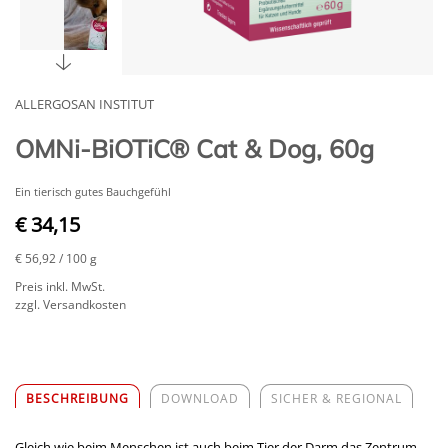
ALLERGOSAN INSTITUT
OMNi-BiOTiC® Cat & Dog, 60g
Ein tierisch gutes Bauchgefühl
€ 34,15
€ 56,92
/ 100 g
Preis inkl. MwSt.
zzgl. Versandkosten
BESCHREIBUNG
DOWNLOAD
SICHER & REGIONAL
Gleich wie beim Menschen ist auch beim Tier der Darm das Zentrum