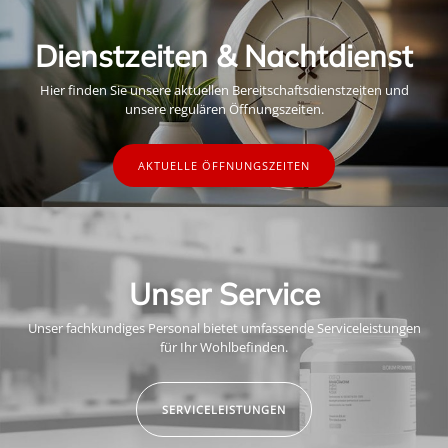
Dienstzeiten & Nachtdienst
Hier finden Sie unsere aktuellen Bereitschaftsdienstzeiten und
unsere regulären Öffnungszeiten.
AKTUELLE ÖFFNUNGSZEITEN
Unser Service
Unser fachkundiges Personal bietet umfassende Serviceleistungen
für Ihr Wohlbefinden.
SERVICELEISTUNGEN