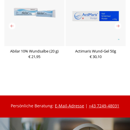
Abilar 10% Wundsalbe (20 g)
Actimaris Wund-Gel 50g
g
€ 21,95
€ 30,10
P
P
r
r
e
e
i
i
s
s
Persönliche Beratung:
E-Mail-Adresse
|
+43 7249-48031