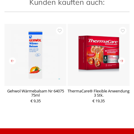
Kunden kauften auch:
Gehwol Wärmebalsam Nr 64075
ThermaCare® Flexible Anwendung
T
75ml
3 Stk.
P
P
€ 9,35
r
€ 19,35
r
e
e
i
i
s
s