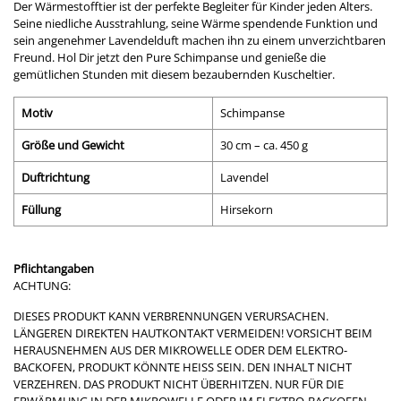
Der Wärmestofftier ist der perfekte Begleiter für Kinder jeden Alters.
Seine niedliche Ausstrahlung, seine Wärme spendende Funktion und
sein angenehmer Lavendelduft machen ihn zu einem unverzichtbaren
Freund. Hol Dir jetzt den Pure Schimpanse und genieße die
gemütlichen Stunden mit diesem bezaubernden Kuscheltier.
Motiv
Schimpanse
Größe und Gewicht
30 cm – ca. 450 g
Duftrichtung
Lavendel
Füllung
Hirsekorn
Pflichtangaben
ACHTUNG:
DIESES PRODUKT KANN VERBRENNUNGEN VERURSACHEN.
LÄNGEREN DIREKTEN HAUTKONTAKT VERMEIDEN! VORSICHT BEIM
HERAUSNEHMEN AUS DER MIKROWELLE ODER DEM ELEKTRO-
BACKOFEN, PRODUKT KÖNNTE HEISS SEIN. DEN INHALT NICHT
VERZEHREN. DAS PRODUKT NICHT ÜBERHITZEN. NUR FÜR DIE
ERWÄRMUNG IN DER MIKROWELLE ODER IM ELEKTRO-BACKOFEN