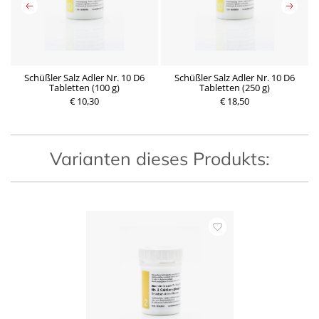
Schüßler Salz Adler Nr. 10 D6
Schüßler Salz Adler Nr. 10 D6
Tabletten (100 g)
Tabletten (250 g)
€ 10,30
P
€ 18,50
P
r
r
e
e
i
i
s
s
Varianten dieses Produkts: