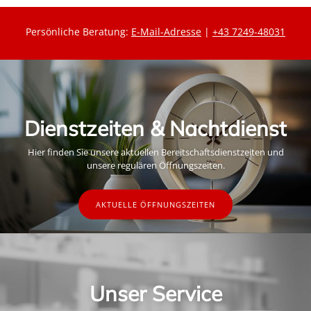
Persönliche Beratung:
E-Mail-Adresse
|
+43 7249-48031
Dienstzeiten & Nachtdienst
Hier finden Sie unsere aktuellen Bereitschaftsdienstzeiten und
unsere regulären Öffnungszeiten.
AKTUELLE ÖFFNUNGSZEITEN
Unser Service