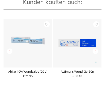
Kunden kauften auch:
Abilar 10% Wundsalbe (20 g)
Actimaris Wund-Gel 50g
g
€ 21,95
€ 30,10
P
P
r
r
e
e
i
i
s
s