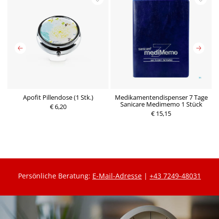
-
Apofit Pillendose (1 Stk.)
Medikamentendispenser 7 Tage
Sanicare Medimemo 1 Stück
€ 6,20
€ 15,15
Persönliche Beratung:
E-Mail-Adresse
|
+43 7249-48031