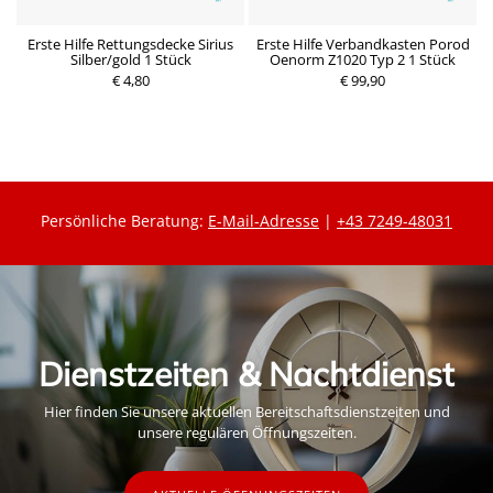
in
Erste Hilfe Rettungsdecke Sirius
Erste Hilfe Verbandkasten Porod
k
Silber/gold 1 Stück
Oenorm Z1020 Typ 2 1 Stück
€ 4,80
€ 99,90
Persönliche Beratung:
E-Mail-Adresse
|
+43 7249-48031
Dienstzeiten & Nachtdienst
Hier finden Sie unsere aktuellen Bereitschaftsdienstzeiten und
unsere regulären Öffnungszeiten.