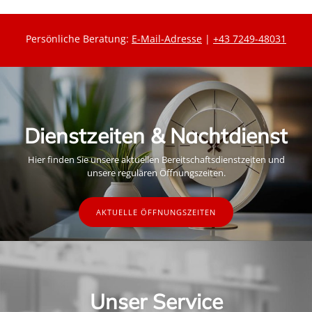
Persönliche Beratung:
E-Mail-Adresse
|
+43 7249-48031
Dienstzeiten & Nachtdienst
Hier finden Sie unsere aktuellen Bereitschaftsdienstzeiten und
unsere regulären Öffnungszeiten.
AKTUELLE ÖFFNUNGSZEITEN
Unser Service