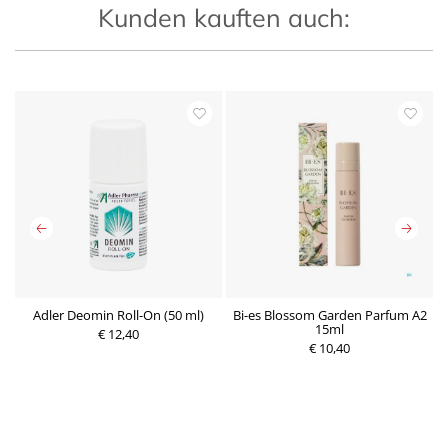
Kunden kauften auch:
Adler Deomin Roll-On (50 ml)
Bi-es Blossom Garden Parfum A2
B
15ml
€ 12,40
P
r
€ 10,40
P
e
r
i
e
s
i
s