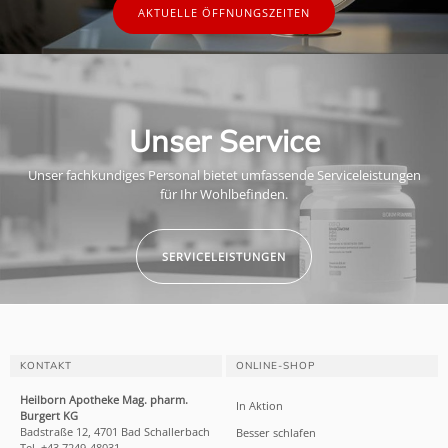
AKTUELLE ÖFFNUNGSZEITEN
Unser Service
Unser fachkundiges Personal bietet umfassende Serviceleistungen
für Ihr Wohlbefinden.
SERVICELEISTUNGEN
KONTAKT
ONLINE-SHOP
Heilborn Apotheke Mag. pharm.
In Aktion
Burgert KG
Badstraße 12, 4701 Bad Schallerbach
Besser schlafen
Tel. +43 7249-48031