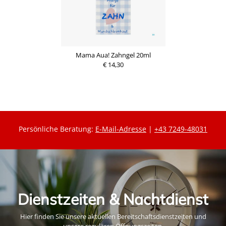
Mama Aua! Zahngel 20ml
€ 14,30
Persönliche Beratung:
E-Mail-Adresse
|
+43 7249-48031
Dienstzeiten & Nachtdienst
Hier finden Sie unsere aktuellen Bereitschaftsdienstzeiten und
unsere regulären Öffnungszeiten.