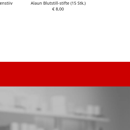
enstiiv
Alaun Blutstill-stifte (15 Stk.)
Bactiguard 
H
€ 8,00
P
r
e
i
s