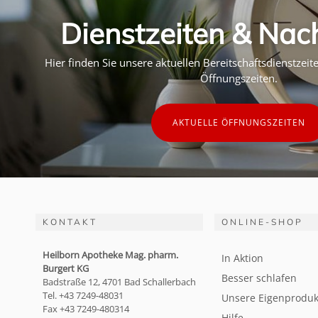
Dienstzeiten & Nac
Hier finden Sie unsere aktuellen Bereitschaftsdienstzei
Öffnungszeiten.
AKTUELLE ÖFFNUNGSZEITEN
KONTAKT
ONLINE-SHOP
Heilborn Apotheke Mag. pharm.
In Aktion
Burgert KG
Besser schlafen
Badstraße 12, 4701 Bad Schallerbach
Tel. +43 7249-48031
Unsere Eigenproduk
Fax +43 7249-480314
Hilfe