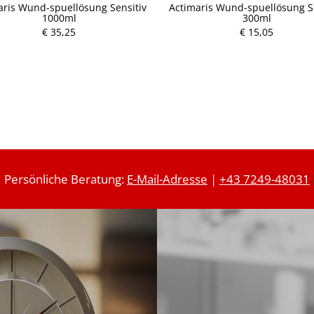
aris Wund-spuellösung Sensitiv
Actimaris Wund-spuellösung S
1000ml
300ml
P
€ 35,25
€ 15,05
r
P
e
r
i
e
s
i
s
Persönliche Beratung:
E-Mail-Adresse
|
+43 7249-48031