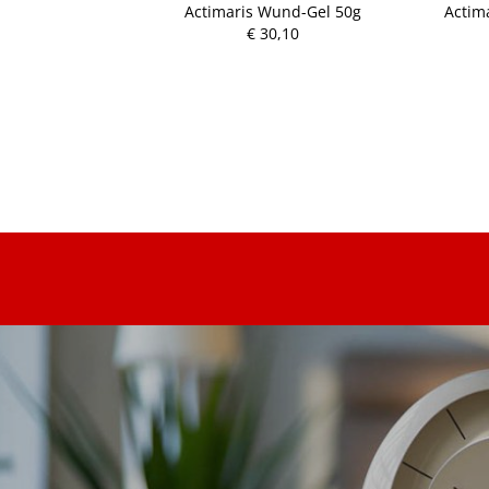
rtmann/steril
Actimaris Wund-Gel 50g
Actim
 25x2 50 Stück
€ 30,10
P
r
e
i
s