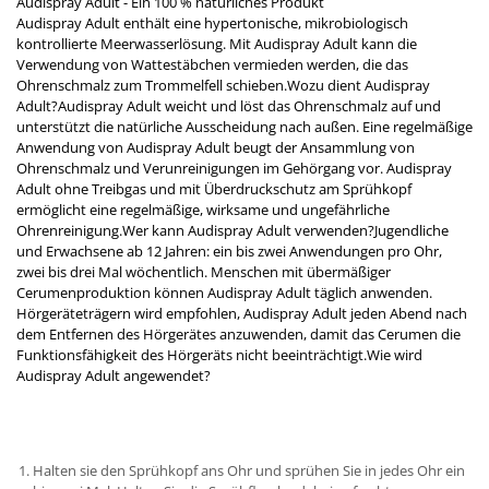
Audispray Adult - Ein 100 % natürliches Produkt
Audispray Adult enthält eine hypertonische, mikrobiologisch
kontrollierte Meerwasserlösung. Mit Audispray Adult kann die
Verwendung von Wattestäbchen vermieden werden, die das
Ohrenschmalz zum Trommelfell schieben.Wozu dient Audispray
Adult?Audispray Adult weicht und löst das Ohrenschmalz auf und
unterstützt die natürliche Ausscheidung nach außen. Eine regelmäßige
Anwendung von Audispray Adult beugt der Ansammlung von
Ohrenschmalz und Verunreinigungen im Gehörgang vor. Audispray
Adult ohne Treibgas und mit Überdruckschutz am Sprühkopf
ermöglicht eine regelmäßige, wirksame und ungefährliche
Ohrenreinigung.Wer kann Audispray Adult verwenden?Jugendliche
und Erwachsene ab 12 Jahren: ein bis zwei Anwendungen pro Ohr,
zwei bis drei Mal wöchentlich. Menschen mit übermäßiger
Cerumenproduktion können Audispray Adult täglich anwenden.
Hörgeräteträgern wird empfohlen, Audispray Adult jeden Abend nach
dem Entfernen des Hörgerätes anzuwenden, damit das Cerumen die
Funktionsfähigkeit des Hörgeräts nicht beeinträchtigt.Wie wird
Audispray Adult angewendet?
Halten sie den Sprühkopf ans Ohr und sprühen Sie in jedes Ohr ein