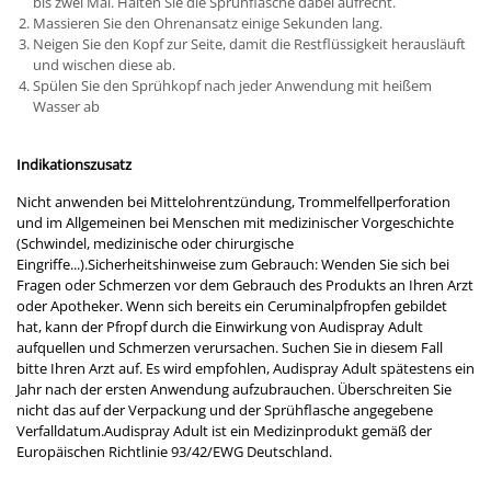
bis zwei Mal. Halten Sie die Sprühflasche dabei aufrecht.
Massieren Sie den Ohrenansatz einige Sekunden lang.
Neigen Sie den Kopf zur Seite, damit die Restflüssigkeit herausläuft
und wischen diese ab.
Spülen Sie den Sprühkopf nach jeder Anwendung mit heißem
Wasser ab
Indikationszusatz
Nicht anwenden bei Mittelohrentzündung, Trommelfellperforation
und im Allgemeinen bei Menschen mit medizinischer Vorgeschichte
(Schwindel, medizinische oder chirurgische
Eingriffe...).Sicherheitshinweise zum Gebrauch: Wenden Sie sich bei
Fragen oder Schmerzen vor dem Gebrauch des Produkts an Ihren Arzt
oder Apotheker. Wenn sich bereits ein Ceruminalpfropfen gebildet
hat, kann der Pfropf durch die Einwirkung von Audispray Adult
aufquellen und Schmerzen verursachen. Suchen Sie in diesem Fall
bitte Ihren Arzt auf. Es wird empfohlen, Audispray Adult spätestens ein
Jahr nach der ersten Anwendung aufzubrauchen. Überschreiten Sie
nicht das auf der Verpackung und der Sprühflasche angegebene
Verfalldatum.Audispray Adult ist ein Medizinprodukt gemäß der
Europäischen Richtlinie 93/42/EWG Deutschland.