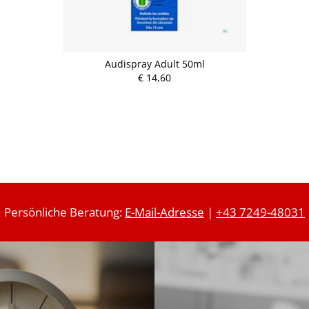
Audispray Adult 50ml
€ 14,60
Persönliche Beratung:
E-Mail-Adresse
|
+43 7249-48031