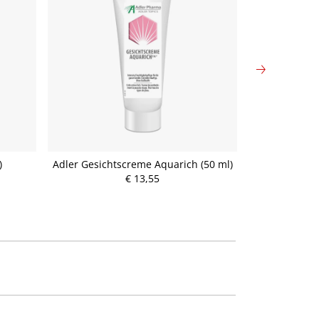
)
Adler Gesichtscreme Aquarich (50 ml)
Adler Gesich
€ 13,55
P
r
e
i
s