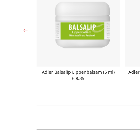
 Nachtpflege
Adler Balsalip Lippenbalsam (5 ml)
Adler
€ 8,35
P
r
e
i
s