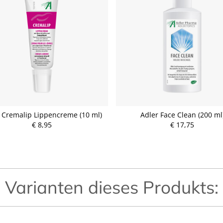
 Cremalip Lippencreme (10 ml)
Adler Face Clean (200 ml
€ 8,95
P
€ 17,75
r
P
e
r
i
e
s
i
s
Varianten dieses Produkts: