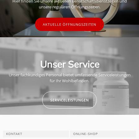
Hier finden Sie unsere aktuellen Bereitschaftsdienstzeiten und
unsere regulären Öffnungszeiten.
AKTUELLE ÖFFNUNGSZEITEN
Unser Service
Unser fachkundiges Personal bietet umfassende Serviceleistungen
für Ihr Wohlbefinden.
SERVICELEISTUNGEN
KONTAKT
ONLINE-SHOP