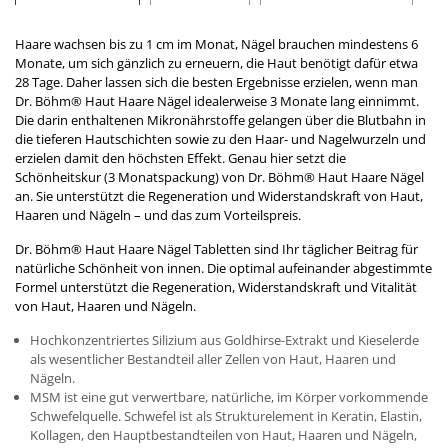
Haare wachsen bis zu 1 cm im Monat, Nägel brauchen mindestens 6
Monate, um sich gänzlich zu erneuern, die Haut benötigt dafür etwa
28 Tage. Daher lassen sich die besten Ergebnisse erzielen, wenn man
Dr. Böhm
®
Haut Haare Nägel idealerweise 3 Monate lang einnimmt.
Die darin enthaltenen Mikronährstoffe gelangen über die Blutbahn in
die tieferen Hautschichten sowie zu den Haar- und Nagelwurzeln und
erzielen damit den höchsten Effekt. Genau hier setzt die
Schönheitskur (3 Monatspackung) von Dr. Böhm
®
Haut Haare Nägel
an. Sie unterstützt die Regeneration und Widerstandskraft von Haut,
Haaren und Nägeln – und das zum Vorteilspreis.
Dr. Böhm
®
Haut Haare Nägel Tabletten sind Ihr täglicher Beitrag für
natürliche Schönheit von innen. Die optimal aufeinander abgestimmte
Formel unterstützt die Regeneration, Widerstandskraft und Vitalität
von Haut, Haaren und Nägeln.
Hochkonzentriertes Silizium aus Goldhirse-Extrakt und Kieselerde
als wesentlicher Bestandteil aller Zellen von Haut, Haaren und
Nägeln.
MSM ist eine gut verwertbare, natürliche, im Körper vorkommende
Schwefelquelle. Schwefel ist als Strukturelement in Keratin, Elastin,
Kollagen, den Hauptbestandteilen von Haut, Haaren und Nägeln,