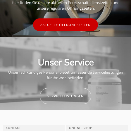
Hier finden Sie unsere aktuellen Bereitschaftsdienstzeiten und
unsere regulären Öffnungszeiten.
AKTUELLE ÖFFNUNGSZEITEN
Unser Service
Unser fachkundiges Personal bietet umfassende Serviceleistungen
für Ihr Wohlbefinden.
SERVICELEISTUNGEN
KONTAKT
ONLINE-SHOP