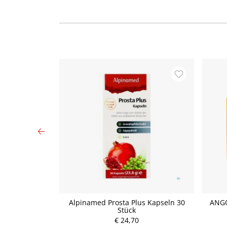
ammerbeutel
Alpinamed Prosta Plus Kapseln 30
ANGO
 20 Stück
Stück
€ 24,70
P