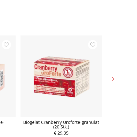
ANGEBOT
e-
Biogelat Cranberry Uroforte-granulat
Biogelat Uro
(20 Stk.)
Cranberr
P
€ 29,35
r
€ 