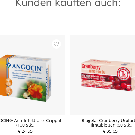
Kunden kauften auch:
CIN® Anti-Infekt Uro+Grippal
Biogelat Cranberry Urofort
(100 Stk.)
Filmtabletten (60 Stk.)
P
€ 24,95
r
€ 35,65
P