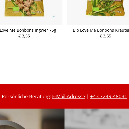
 Love Me Bonbons Ingwer 75g
Bio Love Me Bonbons Kräute
€ 3,55
€ 3,55
P
P
r
r
e
e
i
i
s
s
Persönliche Beratung:
E-Mail-Adresse
|
+43 7249-48031