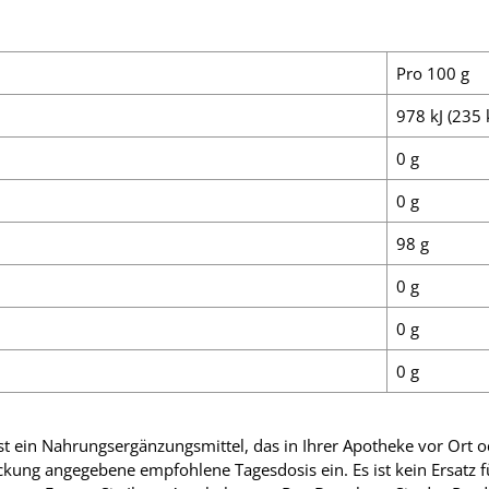
Pro 100 g
978 kJ (235 
0 g
0 g
98 g
0 g
0 g
0 g
t ein Nahrungsergänzungsmittel, das in Ihrer Apotheke vor Ort ode
ckung angegebene empfohlene Tagesdosis ein. Es ist kein Ersatz 