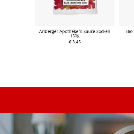
zuckerfrei 72g,
Arlberger Apothekers Saure Socken
Bio
150g
P
€ 3,45
r
e
i
s