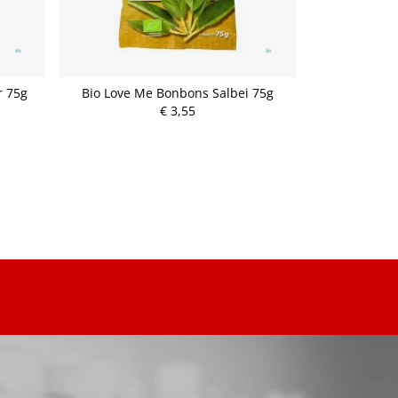
r 75g
Bio Love Me Bonbons Salbei 75g
Bloc Trauben
€ 3,55
P
r
e
i
s