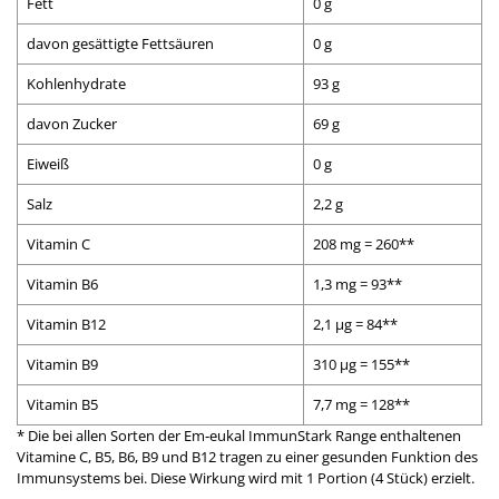
Fett
0 g
davon gesättigte Fettsäuren
0 g
Kohlenhydrate
93 g
davon Zucker
69 g
Eiweiß
0 g
Salz
2,2 g
Vitamin C
208 mg = 260**
Vitamin B6
1,3 mg = 93**
Vitamin B12
2,1 µg = 84**
Vitamin B9
310 µg = 155**
Vitamin B5
7,7 mg = 128**
* Die bei allen Sorten der Em‑eukal ImmunStark Range enthaltenen
Vitamine C, B5, B6, B9 und B12 tragen zu einer gesunden Funktion des
Immunsystems bei. Diese Wirkung wird mit 1 Portion (4 Stück) erzielt.