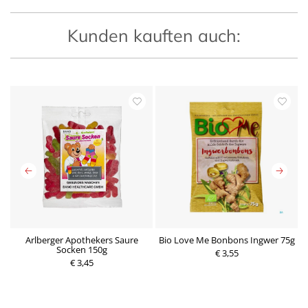
Kunden kauften auch:
ei
Arlberger Apothekers Saure
Bio Love Me Bonbons Ingwer 75g
B
Socken 150g
€ 3,55
€ 3,45
P
P
r
r
e
e
i
i
s
s