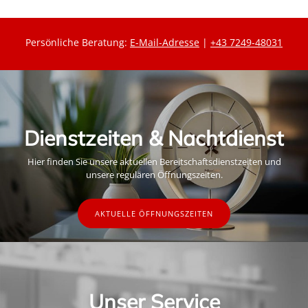
Persönliche Beratung:
E-Mail-Adresse
|
+43 7249-48031
Dienstzeiten & Nachtdienst
Hier finden Sie unsere aktuellen Bereitschaftsdienstzeiten und
unsere regulären Öffnungszeiten.
AKTUELLE ÖFFNUNGSZEITEN
Unser Service