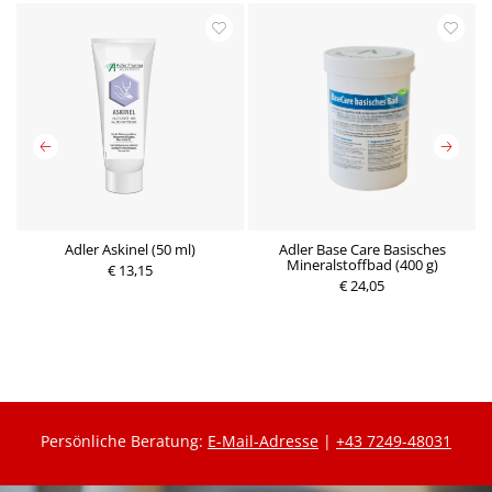
Adler Askinel (50 ml)
Adler Base Care Basisches
l)
Mineralstoffbad (400 g)
€ 13,15
P
P
€ 24,05
r
r
e
e
i
i
s
s
Persönliche Beratung:
E-Mail-Adresse
|
+43 7249-48031