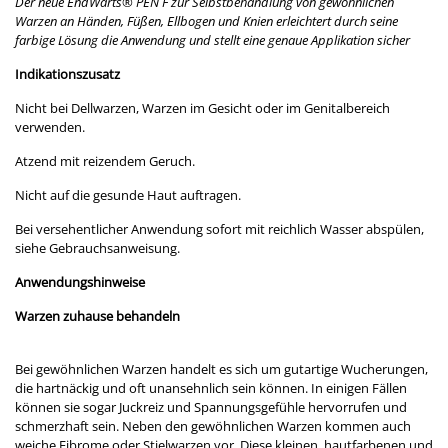
Der neue EndWarts
®
PEN F zur Selbstbehandlung von gewöhnlichen
Warzen an Händen, Füßen, Ellbogen und Knien erleichtert durch seine
farbige Lösung die Anwendung und stellt eine genaue Applikation sicher
Indikationszusatz
Nicht bei Dellwarzen, Warzen im Gesicht oder im Genitalbereich
verwenden.
Atzend mit reizendem Geruch.
Nicht auf die gesunde Haut auftragen.
Bei versehentlicher Anwendung sofort mit reichlich Wasser abspülen,
siehe Gebrauchsanweisung.
Anwendungshinweise
Warzen zuhause behandeln
Bei gewöhnlichen Warzen handelt es sich um gutartige Wucherungen,
die hartnäckig und oft unansehnlich sein können. In einigen Fällen
können sie sogar Juckreiz und Spannungsgefühle hervorrufen und
schmerzhaft sein. Neben den gewöhnlichen Warzen kommen auch
weiche Fibrome oder Stielwarzen vor. Diese kleinen, hautfarbenen und