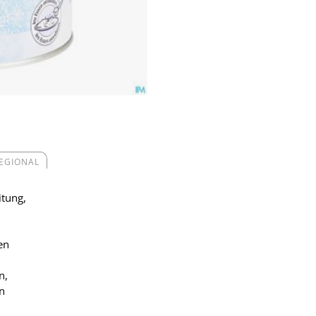
REGIONAL
itung,
en
n,
n