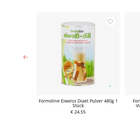
natspackung 30
Formoline Eiweiss Diaet Pulver 480g 1
For
Stück
V
P
€ 24,55
r
e
i
s