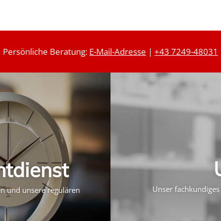
Persönliche Beratung:
E-Mail-Adresse
|
+43 7249-48031
htdienst
Unser fachkundiges 
ten und unsere regulären