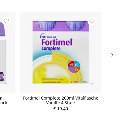
ml
Fortimel Complete 200ml Vitalflasche
Fresubin® 
tück
Vanille 4 Stück
Pf
€ 19,40