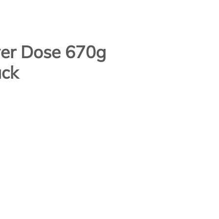
ver Dose 670g
ück