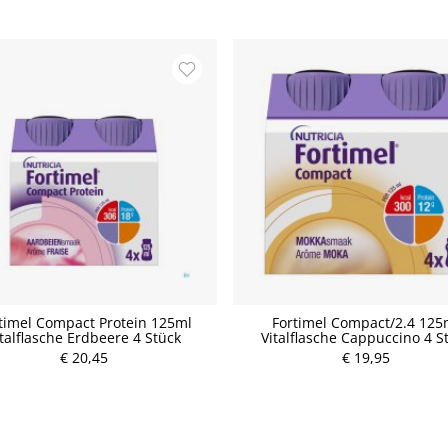
timel Compact Protein 125ml
Fortimel Compact/2.4 125
italflasche Erdbeere 4 Stück
Vitalflasche Cappuccino 4 S
€ 20,45
P
€ 19,95
r
e
i
s