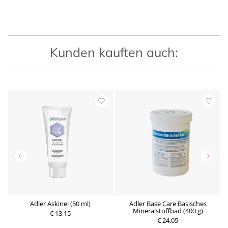
Kunden kauften auch:
Adler Askinel (50 ml)
Adler Base Care Basisches
l)
Mineralstoffbad (400 g)
€ 13,15
P
P
€ 24,05
r
r
e