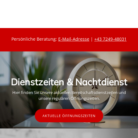
e
i
i
s
s
Persönliche Beratung:
E-Mail-Adresse
|
+43 7249-48031
Dienstzeiten & Nachtdienst
Hier finden Sie unsere aktuellen Bereitschaftsdienstzeiten und
unsere regulären Öffnungszeiten.
AKTUELLE ÖFFNUNGSZEITEN