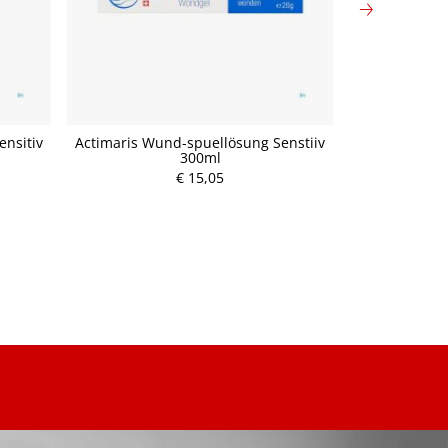
ensitiv
Actimaris Wund-spuellösung Senstiiv
Alaun Blut
300ml
€ 15,05
P
r
e
i
s