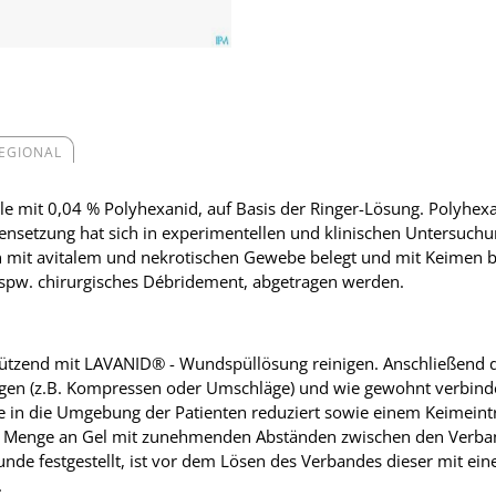
REGIONAL
 mit 0,04 % Polyhexanid, auf Basis der Ringer-Lösung. Polyhexan
setzung hat sich in experimentellen und klinischen Untersuchun
mit avitalem und nekrotischen Gewebe belegt und mit Keimen bes
spw. chirurgisches Débridement, abgetragen werden.
tützend mit LAVANID® - Wundspüllösung reinigen. Anschließend
agen (z.B. Kompressen oder Umschläge) und wie gewohnt verbind
 in die Umgebung der Patienten reduziert sowie einem Keimeintr
e Menge an Gel mit zunehmenden Abständen zwischen den Verba
de festgestellt, ist vor dem Lösen des Verbandes dieser mit ein
.