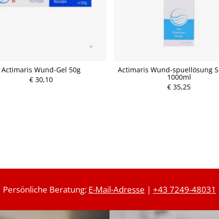
Actimaris Wund-Gel 50g
Actimaris Wund-spuellösung S
1000ml
€ 30,10
P
€ 35,25
P
r
r
e
e
i
i
s
s
Persönliche Beratung:
E-Mail-Adresse
|
+43 7249-48031