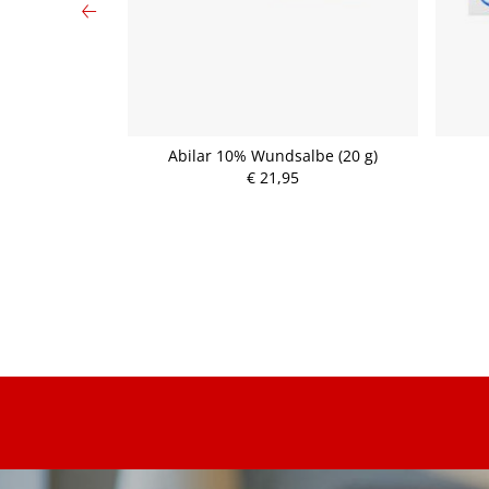
laster 1m X 8cm
Abilar 10% Wundsalbe (20 g)
€ 21,95
P
r
e
i
s