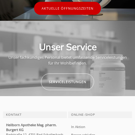
AKTUELLE ÖFFNUNGSZEITEN
Unser Service
Unser fachkundiges Personal bietet umfassende Serviceleistungen
für Ihr Wohlbefinden.
SERVICELEISTUNGEN
KONTAKT
ONLINE-SHOP
Heilborn Apotheke Mag. pharm.
In Aktion
Burgert KG
Badstraße 12, 4701 Bad Schallerbach
Besser schlafen