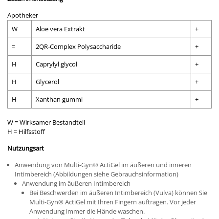
Apotheker
W
Aloe vera Extrakt
+
=
2QR-Complex Polysaccharide
+
H
Caprylyl glycol
+
H
Glycerol
+
H
Xanthan gummi
+
W = Wirksamer Bestandteil
H = Hilfsstoff
Nutzungsart
Anwendung von Multi-Gyn
®
ActiGel im äußeren und inneren
Intimbereich (Abbildungen siehe Gebrauchsinformation)
Anwendung im äußeren Intimbereich
Bei Beschwerden im äußeren Intimbereich (Vulva) können Sie
Multi-Gyn
®
ActiGel mit Ihren Fingern auftragen. Vor jeder
Anwendung immer die Hände waschen.