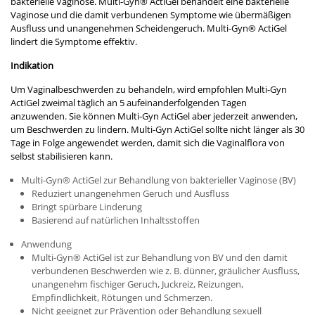
bakterielle Vaginose. Multi-Gyn® ActiGel behandelt eine bakterielle
Vaginose und die damit verbundenen Symptome wie übermäßigen
Ausfluss und unangenehmen Scheidengeruch. Multi-Gyn® ActiGel
lindert die Symptome effektiv.
Indikation
Um Vaginalbeschwerden zu behandeln, wird empfohlen Multi-Gyn
ActiGel zweimal täglich an 5 aufeinanderfolgenden Tagen
anzuwenden. Sie können Multi-Gyn ActiGel aber jederzeit anwenden,
um Beschwerden zu lindern. Multi-Gyn ActiGel sollte nicht länger als 30
Tage in Folge angewendet werden, damit sich die Vaginalflora von
selbst stabilisieren kann.
Multi-Gyn
®
ActiGel zur Behandlung von bakterieller Vaginose (BV)
Reduziert unangenehmen Geruch und Ausfluss
Bringt spürbare Linderung
Basierend auf natürlichen Inhaltsstoffen
Anwendung
Multi-Gyn
®
ActiGel ist zur Behandlung von BV und den damit
verbundenen Beschwerden wie z. B. dünner, gräulicher Ausfluss,
unangenehm fischiger Geruch, Juckreiz, Reizungen,
Empfindlichkeit, Rötungen und Schmerzen.
Nicht geeignet zur Prävention oder Behandlung sexuell