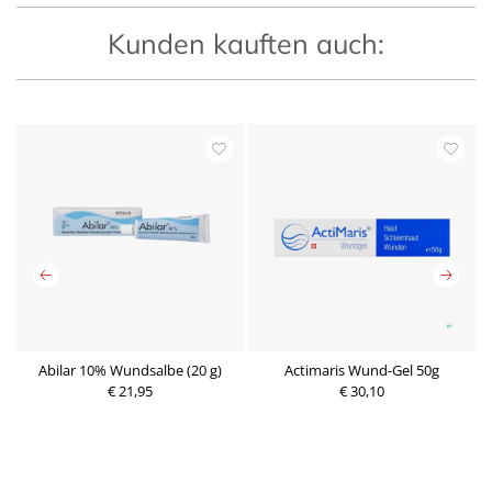
Kunden kauften auch:
 X
Abilar 10% Wundsalbe (20 g)
Actimaris Wund-Gel 50g
€ 21,95
€ 30,10
P
P
r
r
e
e
i
i
s
s