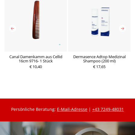
Canal Damenkamm aus Cellid
Dermasence Adtop Medizinal
16cm 9716- 1 Stück
Shampoo (200 ml)
€ 10,40
€ 17,65
P
P
r
r
e
e
i
i
s
s
Persönliche Beratung:
E-Mail-Adresse
|
+43 7249-48031