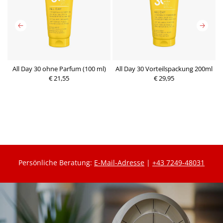
All Day 30 ohne Parfum (100 ml)
All Day 30 Vorteilspackung 200ml
l
€ 21,55
€ 29,95
P
r
P
e
r
i
e
s
i
s
Persönliche Beratung:
E-Mail-Adresse
|
+43 7249-48031