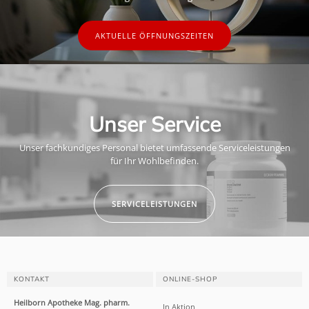
AKTUELLE ÖFFNUNGSZEITEN
Unser Service
Unser fachkundiges Personal bietet umfassende Serviceleistungen
für Ihr Wohlbefinden.
SERVICELEISTUNGEN
KONTAKT
ONLINE-SHOP
Heilborn Apotheke Mag. pharm.
In Aktion