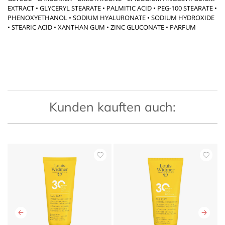
EXTRACT • GLYCERYL STEARATE • PALMITIC ACID • PEG-100 STEARATE •
PHENOXYETHANOL • SODIUM HYALURONATE • SODIUM HYDROXIDE
• STEARIC ACID • XANTHAN GUM • ZINC GLUCONATE • PARFUM
Kunden kauften auch: