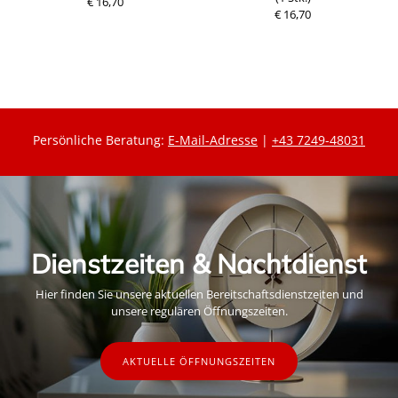
€ 16,70
P
€ 16,70
P
r
r
e
e
i
i
s
s
Persönliche Beratung:
E-Mail-Adresse
|
+43 7249-48031
Dienstzeiten & Nachtdienst
Hier finden Sie unsere aktuellen Bereitschaftsdienstzeiten und
unsere regulären Öffnungszeiten.
AKTUELLE ÖFFNUNGSZEITEN