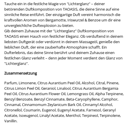
Tauche ein in die festliche Magie von "Lichterglanz" – deiner
betörenden Duftkomposition von TAOASIS, die deine Sinne auf eine
sinnliche Reise entführt. Der einzigartige Duft vereint harmonisch die
kraftvollen Aromen von Bergamotte, Iriswurzel & Benzoe um dir eine
unvergleichliche Duftexplosion zu bieten.
Gib deinem Zuhause mit der "Lichterglanz" Duftkomposition von
TAOASIS einen Hauch von festlicher Eleganz. Ob verduftend in deinem
liebsten Duftgerät oder verdünnt in deinem Massageöl, genieße den
lieblichen Duft, der eine zauberhafte Atmosphäre schafft. Ein
Dufterlebnis, das deine Sinne berührt und deinem Zuhause einen
festlichen Glanz verleiht – denn jeder Moment verdient den Glanz von
"Lichterglanz".
Zusammensetzung
Parfum, Limonene, Citrus Aurantium Peel Oil, Alcohol, Citral, Pinene,
Citrus Limon Peel Oil, Geraniol, Linalool, Citrus Aurantium Bergamia
Peel Oil, Citrus Aurantium Flower Oil, Lemongrass Oil, Alpha Terpinene,
Benzyl Benzoate, Benzyl Cinnamate, Beta-Caryophyllene, Camphor,
Cinnamal, Cinnamomum Zeylanicum Bark Oil, Cinnamyl Alcohol,
Citronellol, Coumarin, Eugenol, Eugenyl Acetate, Farnesol, Geranyl
Acetate, Isoeugenol, Linalyl Acetate, Menthol, Terpineol, Terpinolene,
Vanillin.