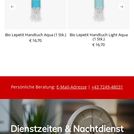
Bio Lepetit Handtuch Aqua (1 Stk.)
Bio Lepetit Handtuch Light Aqua
(1 Stk.)
€ 16,70
P
€ 16,70
P
r
r
e
e
i
i
s
s
Persönliche Beratung:
E-Mail-Adresse
|
+43 7249-48031
Dienstzeiten & Nachtdienst