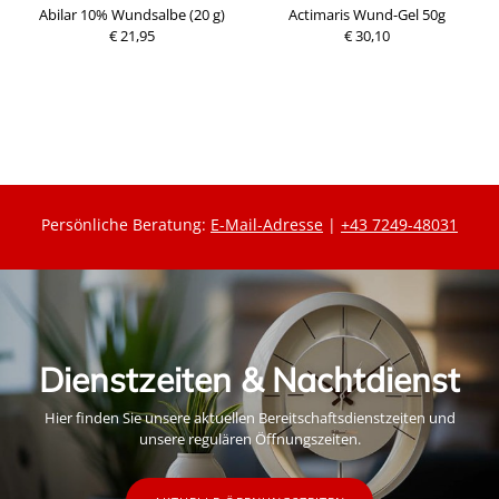
Abilar 10% Wundsalbe (20 g)
Actimaris Wund-Gel 50g
g
€ 21,95
€ 30,10
P
P
r
r
e
e
i
i
s
s
Persönliche Beratung:
E-Mail-Adresse
|
+43 7249-48031
Dienstzeiten & Nachtdienst
Hier finden Sie unsere aktuellen Bereitschaftsdienstzeiten und
unsere regulären Öffnungszeiten.