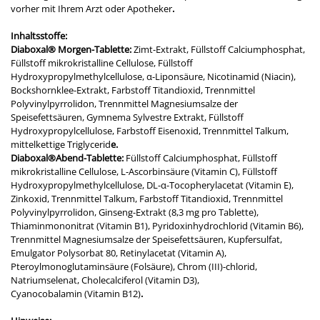
vorher mit Ihrem Arzt oder Apotheker
.
Inhaltsstoffe:
Diaboxal
®
Morgen-Tablette:
Zimt-Extrakt, Füllstoff Calciumphosphat,
Füllstoff mikrokristalline Cellulose, Füllstoff
Hydroxypropylmethylcellulose, α-Liponsäure, Nicotinamid (Niacin),
Bockshornklee-Extrakt, Farbstoff Titandioxid, Trennmittel
Polyvinylpyrrolidon, Trennmittel Magnesiumsalze der
Speisefettsäuren, Gymnema Sylvestre Extrakt, Füllstoff
Hydroxypropylcellulose, Farbstoff Eisenoxid, Trennmittel Talkum,
mittelkettige Triglycerid
e.
Diaboxal
®
Abend-Tablette:
Füllstoff Calciumphosphat, Füllstoff
mikrokristalline Cellulose, L-Ascorbinsäure (Vitamin C), Füllstoff
Hydroxypropylmethylcellulose, DL-α-Tocopherylacetat (Vitamin E),
Zinkoxid, Trennmittel Talkum, Farbstoff Titandioxid, Trennmittel
Polyvinylpyrrolidon, Ginseng-Extrakt (8,3 mg pro Tablette),
Thiaminmononitrat (Vitamin B1), Pyridoxinhydrochlorid (Vitamin B6),
Trennmittel Magnesiumsalze der Speisefettsäuren, Kupfersulfat,
Emulgator Polysorbat 80, Retinylacetat (Vitamin A),
Pteroylmonoglutaminsäure (Folsäure), Chrom (III)-chlorid,
Natriumselenat, Cholecalciferol (Vitamin D3),
Cyanocobalamin (Vitamin B12)
.