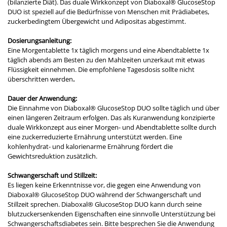
(bilanzierte Diät). Das duale Wirkkonzept von Diaboxal® GlucoseStop
DUO ist speziell auf die Bedürfnisse von Menschen mit Prädiabetes,
zuckerbedingtem Übergewicht und Adipositas abgestimmt.
Dosierungsanleitung:
Eine Morgentablette 1x täglich morgens und eine Abendtablette 1x
täglich abends am Besten zu den Mahlzeiten unzerkaut mit etwas
Flüssigkeit einnehmen. Die empfohlene Tagesdosis sollte nicht
überschritten werden
.
Dauer der Anwendung:
Die Einnahme von Diaboxal® GlucoseStop DUO sollte täglich und über
einen längeren Zeitraum erfolgen. Das als Kuranwendung konzipierte
duale Wirkkonzept aus einer Morgen- und Abendtablette sollte durch
eine zuckerreduzierte Ernährung unterstützt werden. Eine
kohlenhydrat- und kalorienarme Ernährung fördert die
Gewichtsreduktion zusätzlich.
Schwangerschaft und Stillzeit:
Es liegen keine Erkenntnisse vor, die gegen eine Anwendung von
Diaboxal® GlucoseStop DUO während der Schwangerschaft und
Stillzeit sprechen. Diaboxal® GlucoseStop DUO kann durch seine
blutzuckersenkenden Eigenschaften eine sinnvolle Unterstützung bei
Schwangerschaftsdiabetes sein. Bitte besprechen Sie die Anwendung