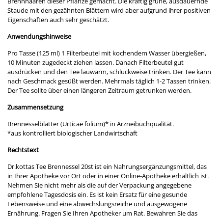
Brennhaaren dieser Pflanze gemacht. Die kräftig grüne, ausdauernde
Staude mit den gezähnten Blättern wird aber aufgrund ihrer positiven
Eigenschaften auch sehr geschätzt.
Anwendungshinweise
Pro Tasse (125 ml) 1 Filterbeutel mit kochendem Wasser übergießen,
10 Minuten zugedeckt ziehen lassen. Danach Filterbeutel gut
ausdrücken und den Tee lauwarm, schluckweise trinken. Der Tee kann
nach Geschmack gesüßt werden. Mehrmals täglich 1-2 Tassen trinken.
Der Tee sollte über einen längeren Zeitraum getrunken werden.
Zusammensetzung
Brennesselblätter (Urticae folium)* in Arzneibuchqualität.
*aus kontrolliert biologischer Landwirtschaft
Rechtstext
Dr.kottas Tee Brennessel 20st ist ein Nahrungsergänzungsmittel, das
in Ihrer Apotheke vor Ort oder in einer Online-Apotheke erhältlich ist.
Nehmen Sie nicht mehr als die auf der Verpackung angegebene
empfohlene Tagesdosis ein. Es ist kein Ersatz für eine gesunde
Lebensweise und eine abwechslungsreiche und ausgewogene
Ernährung. Fragen Sie Ihren Apotheker um Rat. Bewahren Sie das