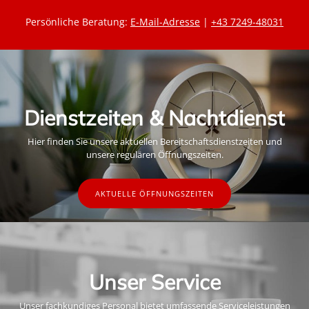
Persönliche Beratung:
E-Mail-Adresse
|
+43 7249-48031
Dienstzeiten & Nachtdienst
Hier finden Sie unsere aktuellen Bereitschaftsdienstzeiten und
unsere regulären Öffnungszeiten.
AKTUELLE ÖFFNUNGSZEITEN
Unser Service
Unser fachkundiges Personal bietet umfassende Serviceleistungen