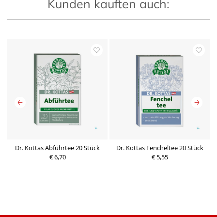
Kunden kauften auch:
Dr. Kottas Abführtee 20 Stück
Dr. Kottas Fencheltee 20 Stück
€ 6,70
€ 5,55
P
P
r
r
e
e
i
i
s
s