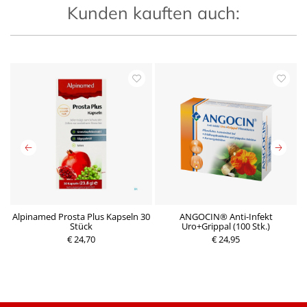
Kunden kauften auch:
el
Alpinamed Prosta Plus Kapseln 30
ANGOCIN® Anti-Infekt
Stück
Uro+Grippal (100 Stk.)
P
€ 24,70
P
€ 24,95
r
r
e
e
i
i
s
s