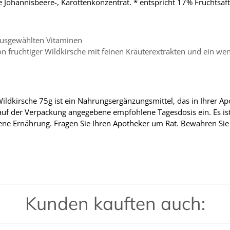
 Johannisbeere-, Karottenkonzentrat. * entspricht 17% Fruchtsafta
g ausgewählten Vitaminen
on fruchtiger Wildkirsche mit feinen Kräuterextrakten und ein we
dkirsche 75g ist ein Nahrungsergänzungsmittel, das in Ihrer Ap
e auf der Verpackung angegebene empfohlene Tagesdosis ein. Es is
ne Ernährung. Fragen Sie Ihren Apotheker um Rat. Bewahren Sie
Kunden kauften auch: