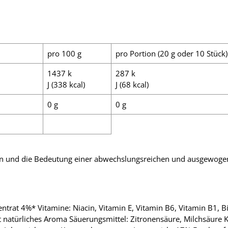
pro 100 g
pro Portion (20 g oder 10 Stück)
1437 k
287 k
J (338 kcal)
J (68 kcal)
0 g
0 g
ßen und die Bedeutung einer abwechslungsreichen und ausgewog
ntrat 4%* Vitamine: Niacin, Vitamin E, Vitamin B6, Vitamin B1, B
 natürliches Aroma Säuerungsmittel: Zitronensäure, Milchsäure 