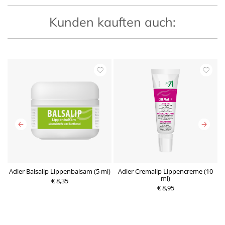
Kunden kauften auch:
Adler Balsalip Lippenbalsam (5 ml)
Adler Cremalip Lippencreme (10
ml)
€ 8,35
€ 8,95
P
P
r
r
e
e
i
i
s
s