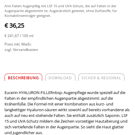
Anti-Falten Augenpfleg mit LSF 15 und UVA-Schutz, die auf Falten in der
Augenpartie abgestimmt ist. Augenärztlich getestet, ohne Duftstoffe, für
Kontaktlinsenträger geeignet.
€ 36,25
€ 241,67
/ 100 ml
Preis inkl. MwSt.
zzgl. Versandkosten
BESCHREIBUNG
DOWNLOAD
SICHER & REGIONAL
Eucerin HYALURON-FILLERnbsp; Augenpflege wurde speziell auf die
Falten in der empfindlichen Augenpartie abgestimmt: auf die
Krähenfüße. Die Formel mit einer Kombination aus kurz- und
langkettiger Hyaluron-säuren wirkt sowohl auf bereits vorhandene als
auch auf neu ent-stehende Falten. Sie enthält zusätzlich Saponin. LSF
15 und UVA-Schutz mildern die Zeichen vorzeitiger Hautalterung und
sich vertiefende Falten in der Augenpartie. So sieht die Haut glatter
und jugendlicher aus.