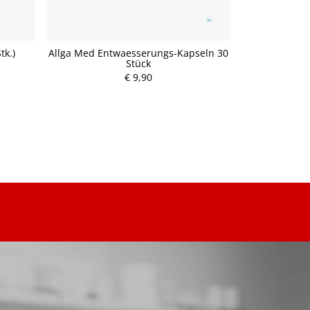
tk.)
Allga Med Entwaesserungs-Kapseln 30
Alpinamed P
Stück
€ 9,90
P
r
e
i
s