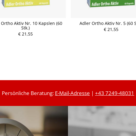
 Ortho Aktiv Nr. 10 Kapslen (60
Adler Ortho Aktiv Nr. 5 (60 S
Stk.)
€ 21,55
€ 21,55
P
P
r
r
e
e
i
i
s
s
Persönliche Beratung:
E-Mail-Adresse
|
+43 7249-48031