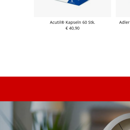
Nur 1 Dragee
Acutil® Kapseln 60 Stk.
Adler
tk.)
€ 40,90
P
r
e
i
s